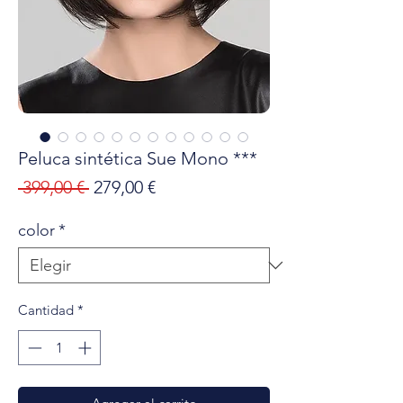
Peluca sintética Sue Mono ***
Precio
Precio
 399,00 € 
279,00 €
de
color
*
oferta
Cantidad
*