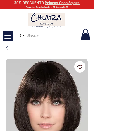
30% DESCUENTO
Pelucas Oncológicas
Segundas Rebajas hasta el 31 Agosto 2026
Envío GRATIS España y Portugal peninsular