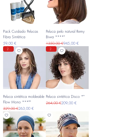
Pack Cuidado Pelucas
Peluca pelo natural Remy
Fibra Sintética
Biwa ****º
Precio
Precio
Precio de oferta
59,00 €
1350,00 €
945,00 €
20%
20%
Peluca sintética moldeable
Peluca sintética Disco *ª
Flow Mono ***ºº
Precio
Precio de oferta
264,00 €
209,00 €
Precio
Precio de oferta
329,00 €
263,00 €