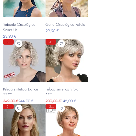
Turbante Oncológico
Gorra Oncológica Felicia
Sonia Uni
Precio
29,90 €
Precio
23,90 €
30%
30%
Peluca sintética Dance
Peluca sintética Vibrant
***ºº
**ºº
Precio
Precio de oferta
Precio
Precio de oferta
349,00 €
244,00 €
209,00 €
146,00 €
30%
25%