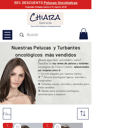
30% DESCUENTO
Pelucas Oncológicas
Segundas Rebajas hasta el 31 Agosto 2026
Envío GRATIS España y Portugal peninsular
Nuestras Pelucas y Turbantes
oncológicos más vendidos
¿Buscas seguridad, comodidad y estilo?
Descubre los
top ventas de pelucas y turbantes
oncológicos de Chiara Cabello,
seleccionados
por mujeres como tú
.
✨ Los más elegidos por nuestras clientas
👩‍🦲 Pelucas oncológicas ligeras, naturales y
transpirables
🧣 Turbantes suaves, cómodos y pensados para
pieles sensibles
🎯 Ideales para procesos oncológicos,
quimioterapia o alopecia
Filtro
30%
25%