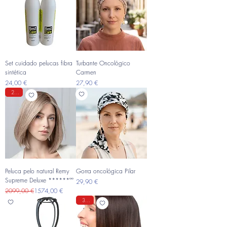
Set cuidado pelucas fibra
Turbante Oncológico
sintética
Carmen
Precio
Precio
24,00 €
27,90 €
25%
Peluca pelo natural Remy
Gorra oncológica Pilar
Supreme Deluxe ******ºº
Precio
29,90 €
Precio
Precio de oferta
2099,00 €
1574,00 €
30%