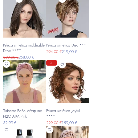
Peluca sintética moldeable
Peluca sintética Disc ***
Drive ***ºº
Precio
Precio de oferta
294,00 €
219,00 €
Precio
Precio de oferta
369,00 €
258,00 €
30%
Turbante Baño Wrap me
Peluca sintética Joyful
H2O ATM Pink
***ºº
Precio
Precio
Precio de oferta
32,99 €
229,00 €
159,00 €