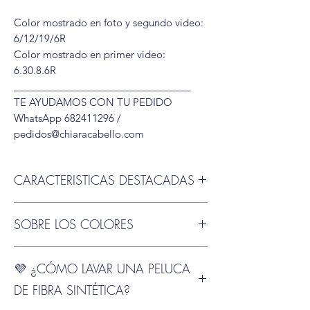
Color mostrado en foto y segundo video:
6/12/19/6R
Color mostrado en primer video:
6.30.8.6R
________________________________
TE AYUDAMOS CON TU PEDIDO
WhatsApp 682411296 /
pedidos@chiaracabello.com
CARACTERISTICAS DESTACADAS
📏 Talla estándar tirando a pequeña
: Se
SOBRE LOS COLORES
adapta cómodamente a perímetros
craneales de
53 a 56cm
👉 ¿No sabes
Ten en cuenta que el color puede variar
cómo medirte? Consulta
nuestra guía
💜 ¿CÓMO LAVAR UNA PELUCA
ligeramente según el tipo de fibra, el
para acertar con tu talla.
estilo del corte y la pantalla desde la que
DE FIBRA SINTÉTICA?
lo visualices. Además, al ser productos
💇‍♀️ Cabello sintético de alta calidad
: Fibra