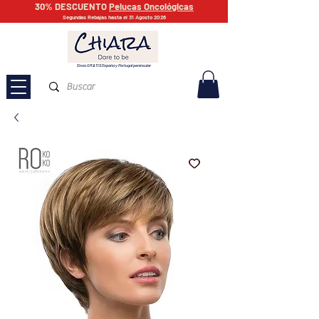
30% DESCUENTO
Pelucas Oncológicas
Segundas Rebajas hasta el 31 Agosto 2026
Envío GRATIS España y Portugal peninsular