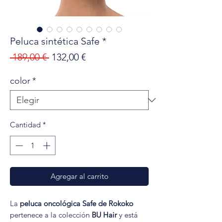
Peluca sintética Safe *
Precio
Precio
 189,00 € 
132,00 €
de
color
*
oferta
Cantidad
*
Agregar al carrito
La
peluca oncológica Safe de Rokoko
pertenece a la colección
BU Hair
y está