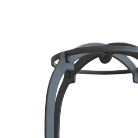
peinarla.
Esto las convierte e
día a día.
❓
¿Se puede aplicar 
sintética?
Depende del tipo de
🔥 Fibra estándar: n
🔥 Fibra resistente a
plancha o rizador a
hasta 130 °C).
Siempre es important
específicas de cada
❓
¿Cuánto dura una 
Con un cuidado adec
estándar suele durar
(dependiendo del la
se usa de forma oca
Las fibras resistente