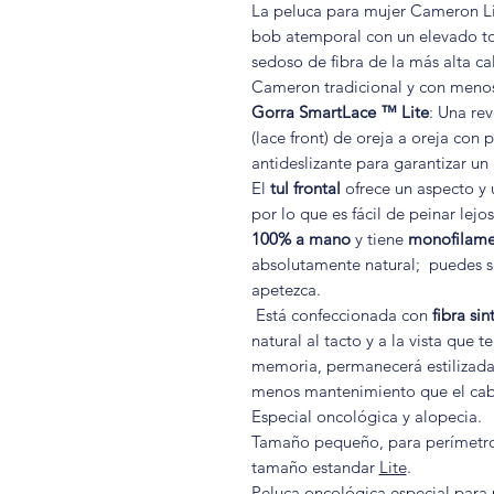
La peluca para mujer Cameron Lit
bob atemporal con un elevado toq
sedoso de fibra de la más alta c
Cameron tradicional y con meno
Gorra SmartLace ™ Lite
: Una rev
(lace front) de oreja a oreja con 
antideslizante para garantizar u
El
tul frontal
ofrece un aspecto y 
por lo que es fácil de peinar lejos
100% a mano
y tiene
monofilamen
absolutamente natural; puedes s
apetezca.
Está confeccionada con
fibra si
natural al tacto y a la vista que t
memoria, permanecerá estilizada
menos mantenimiento que el cabel
Especial oncológica y alopecia.
Tamaño pequeño, para perímetro
tamaño estandar
Lite
.
Peluca oncológica especial para 