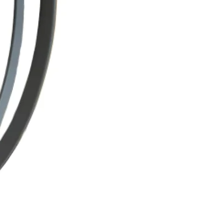
 durar en buen estado la mitad
l.
e con ropa o el calor influyen en
pelucas sintéticas para alopecia
intéticas oncológicas están
suaves, ligeras y transpirables
ro cabelludo sensible durante
a quimioterapia.
e una peluca sintética frente a
ral?
s ofrecen varias ventajas:
antener
ado original
ble
ión muy popular para el uso