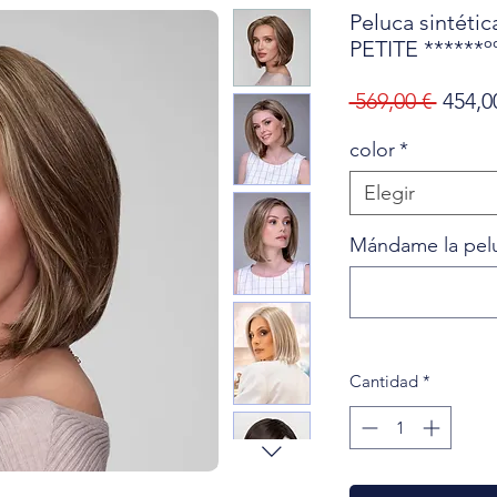
Peluca sintét
PETITE ******º
Preci
 569,00 € 
454,0
color
*
Elegir
Mándame la peluc
Cantidad
*