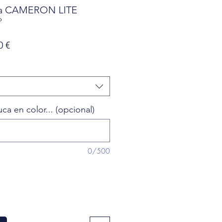
ica CAMERON LITE
º
o
Precio
0 €
de
oferta
a en color... (opcional)
0/500