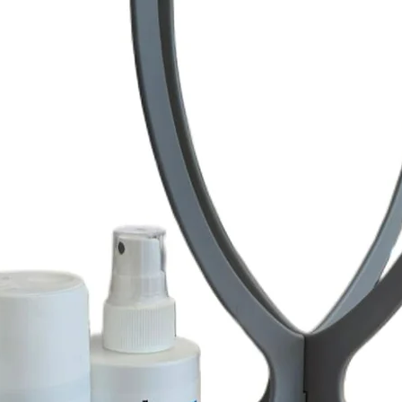
delicadas, y suelen
que una fibra norma
Factores como el roc
su duración.
❓ ¿Son cómodas las 
o quimioterapia?
Sí. Muchas pelucas s
diseñadas con bases 
para respetar el cue
tratamientos como l
❓ ¿Qué ventajas tien
una de cabello natu
Las pelucas sintética
✨ Más fáciles de m
✨ Mantienen el pein
✨ Más ligeras
✨ Precio más accesi
Por eso son una opc
diario.