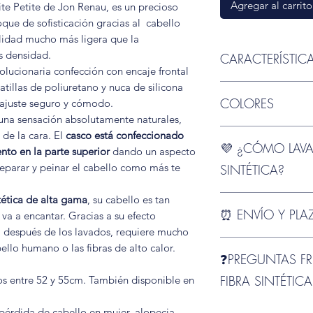
Agregar al carrito
e Petite de Jon Renau, es un precioso
ue de sofisticación gracias al cabello
alidad mucho más ligera que la
s densidad.
CARACTERÍSTIC
olucionaria confección con encaje frontal
patillas de poliuretano y nuca de silicona
✨
Talla
: Pequeña, i
COLORES
n ajuste seguro y cómodo.
55 cm
.
una sensación absolutamente naturales,
📏
¿No sabes cómo
El color se muestra 
para acertar con la t
 de la cara. El
casco está confeccionado
💜 ¿CÓMO LAVA
fibra o el estilo de
to en la parte superior
dando un aspecto
foto mostrada puede
🧢
Gorra SmartLace
eparar y peinar el cabello como más te
SINTÉTICA?
así como un lote de
el
lace front que rec
componentes de las
poliuretano
y
nuca d
ntética de alta gama
, su cabello es tan
En nuestro
blog
te d
Estas muestras está
garantiza un ajuste 
⏰ ENVÍO Y PLA
cómo cuidar y lavar 
e va a encantar. Gracias a su efecto
idea del color, pero
durante todo el día.
 después de los lavados, requiere mucho
otro.
En
Chiara Cabello
t
lo humano o las fibras de alto calor.
🌸
❓PREGUNTAS FR
Encaje frontal (la
directamente a fábr
para usar y práctica
nueva y sin probar

FIBRA SINTÉTICA
s entre 52 y 55cm. También disponible en
una
línea de nacimi
El
plazo habitual de
natural
, permitiendo
(España peninsular).
❓
¿Qué es una peluc
pérdida de cabello en mujer, alopecia.