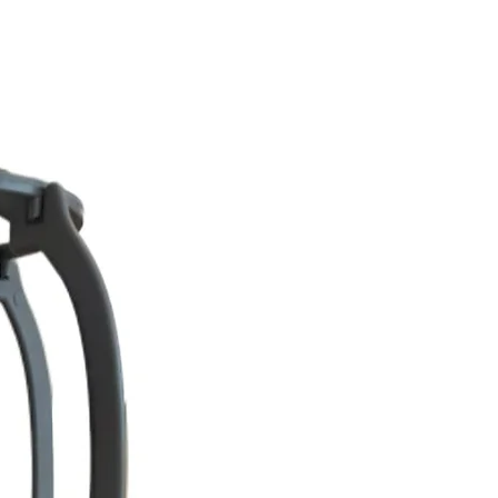
n una opción muy práctica para el
calor a una peluca de fibra
 fibra.
o permite calor.
l calor (fibra HD): permite utilizar
 baja temperatura (normalmente
e revisar las indicaciones
 modelo.
peluca sintética?
uado, una peluca sintética
 entre 4 y 6 meses de uso diario
rgo), aunque puede durar más si
sional.
s al calor son más finas y