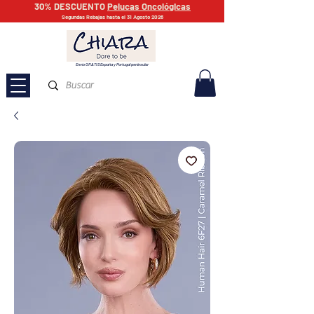
30% DESCUENTO
Pelucas Oncológicas
Segundas Rebajas hasta el 31 Agosto 2026
Envío GRATIS España y Portugal peninsular