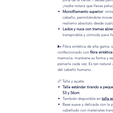
¡nadie notará que llevas pelu
Monofilamento superior
: imit
cabello, permitiéndote mover l
realismo absoluto desde cualq
Lados y nuca con tramas abier
transpirable y cómodo para lle
🌬️ Fibra sintética de alta gama: 
confeccionado con
fibra sintétic
memoria: mantiene su forma y est
peinarla cada vez. Es tan natural a
del cabello humano.
📏 Talla y ajuste:
Talla estándar tirando a pequ
53 y 56cm
.
También disponible en
talla e
Base suave y delicada con la p
cabelludo con materiales trans