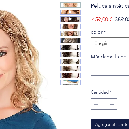
Peluca sintétic
Preci
 459,00 € 
389,0
color
*
Elegir
Mándame la peluc
Cantidad
*
Agregar al carrito