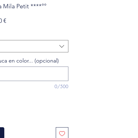
a Mila Petit ****°°
o
Precio
0 €
de
oferta
a en color... (opcional)
0/500