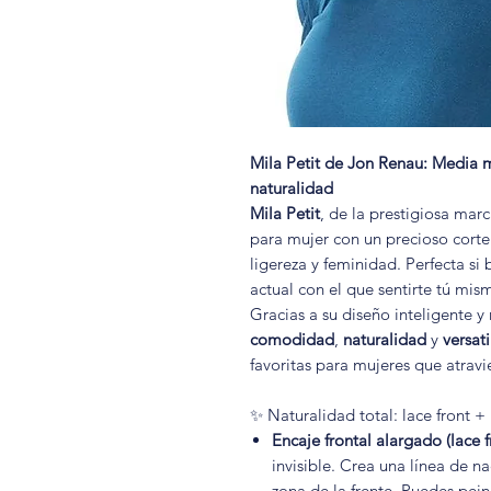
Mila Petit de Jon Renau: Media
naturalidad
Mila Petit
, de la prestigiosa mar
para mujer con un precioso cort
ligereza y feminidad. Perfecta si
actual con el que sentirte tú mis
Gracias a su diseño inteligente 
comodidad
,
naturalidad
y
versat
favoritas para mujeres que atrav
✨ Naturalidad total: lace front 
Encaje frontal alargado (lace f
invisible. Crea una línea de na
zona de la frente. Puedes peina