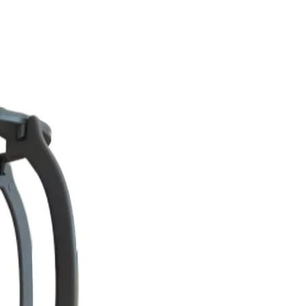
l.
e con ropa o el calor influyen en
pelucas sintéticas para alopecia
intéticas oncológicas están
suaves, ligeras y transpirables
ro cabelludo sensible durante
a quimioterapia.
e una peluca sintética frente a
ral?
s ofrecen varias ventajas:
antener
ado original
ble
ión muy popular para el uso