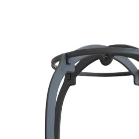
que una fibra norma
Factores como el roc
su duración.
❓ ¿Son cómodas las 
o quimioterapia?
Sí. Muchas pelucas s
diseñadas con bases 
para respetar el cue
tratamientos como l
❓ ¿Qué ventajas tien
una de cabello natu
Las pelucas sintética
✨ Más fáciles de m
✨ Mantienen el pein
✨ Más ligeras
✨ Precio más accesi
Por eso son una opc
diario.