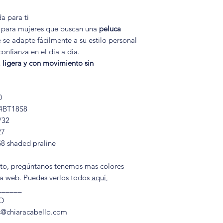
Esto las convierte e
día a día.
a para ti
a para mujeres que buscan una
peluca
❓
¿Se puede aplicar 
e se adapte fácilmente a su estilo personal
sintética?
nfianza en el día a día.
Depende del tipo de
 ligera y con movimiento sin
🔥 Fibra estándar: n
🔥 Fibra resistente a
plancha o rizador a
0
hasta 130 °C).
24BT18S8
Siempre es important
/32
específicas de cada
27
S8 shaded praline
❓
¿Cuánto dura una 
Con un cuidado adec
rito, pregúntanos tenemos mas colores
estándar suele durar
la web. Puedes verlos todos
aquí
,
(dependiendo del la
______
se usa de forma oca
O
Las fibras resistente
s@chiaracabello.com
delicadas, y suelen