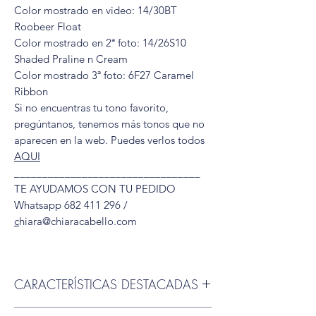
Color mostrado en video: 14/30BT
Roobeer Float
Color mostrado en 2ª foto: 14/26S10
Shaded Praline n Cream
Color mostrado 3ª foto: 6F27 Caramel
Ribbon
Si no encuentras tu tono favorito,
pregúntanos, tenemos más tonos que no
aparecen en la web. Puedes verlos todos
AQUI
_________________________________
TE AYUDAMOS CON TU PEDIDO
Whatsapp 682 411 296 /
c
hiara@chiaracabello.com
CARACTERÍSTICAS DESTACADAS
✨
Talla
: Estándar tirando a pequeña, ideal