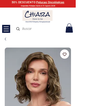
30% DESCUENTO
Pelucas Oncológicas
Segundas Rebajas hasta el 31 Agosto 2026
Envío GRATIS España y Portugal peninsular