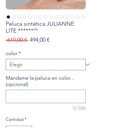
Peluca sintética JULIANNE
LITE ******ºº
Precio
Precio
 619,00 € 
494,00 €
de
color
*
oferta
Mándame la peluca en color...
(opcional)
0/500
Cantidad
*