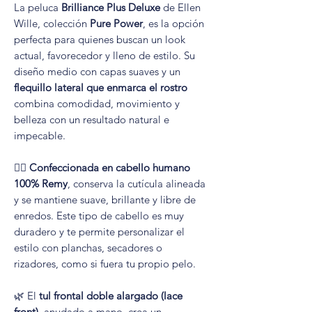
La peluca
Brilliance Plus Deluxe
de Ellen
Wille, colección
Pure Power
, es la opción
perfecta para quienes buscan un look
actual, favorecedor y lleno de estilo. Su
diseño medio con capas suaves y un
flequillo lateral que enmarca el rostro
combina comodidad, movimiento y
belleza con un resultado natural e
impecable.
💇‍♀️
Confeccionada en cabello humano
100% Remy
, conserva la cutícula alineada
y se mantiene suave, brillante y libre de
enredos. Este tipo de cabello es muy
duradero y te permite personalizar el
estilo con planchas, secadores o
rizadores, como si fuera tu propio pelo.
🌿 El
tul frontal doble alargado (lace
front)
, anudado a mano, crea un