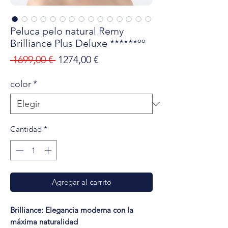
Peluca pelo natural Remy
Brilliance Plus Deluxe ******ºº
Precio
Precio
 1699,00 € 
1274,00 €
de
color
*
oferta
Cantidad
*
Agregar al carrito
Brilliance: Elegancia moderna con la
máxima naturalidad