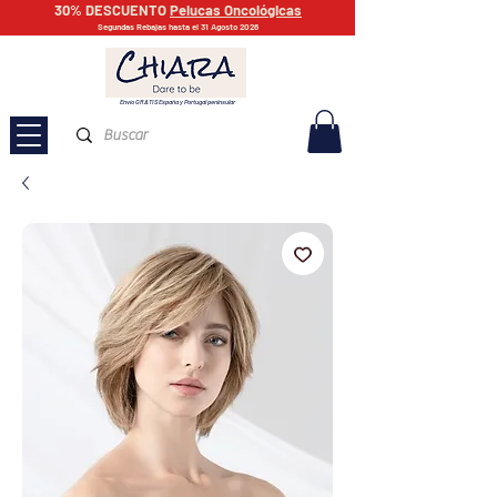
30% DESCUENTO
Pelucas Oncológicas
Segundas Rebajas hasta el 31 Agosto 2026
Envío GRATIS España y Portugal peninsular