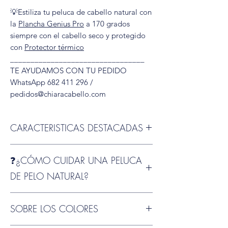
💡Estiliza tu peluca de cabello natural con
la
Plancha Genius Pro
a 170 grados
siempre con el cabello seco y protegido
con
Protector térmico
_________________________________
TE AYUDAMOS CON TU PEDIDO
WhatsApp 682 411 296 /
pedidos@chiaracabello.com
CARACTERISTICAS DESTACADAS
📏
Tamaño
: Talla estándar (mediana),
❓¿CÓMO CUIDAR UNA PELUCA
ideal para perímetros de cabeza de
aproximadamente 54 a 57 cm.
¿Cómo
DE PELO NATURAL?
medir tu cabeza?
🧼
¿Quieres que tu peluca Brilliance luzca
🧵
Gorra 100% monofilamento anudada a
SOBRE LOS COLORES
siempre perfecta?
mano
: Diseño premium con confección
Te contamos paso a paso cómo cuidar y
completamente artesanal. Cada cabello