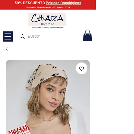
30% DESCUENTO
Pelucas Oncológicas
Segundas Rebajas hasta el 31 Agosto 2026
Envío GRATIS España y Portugal peninsular