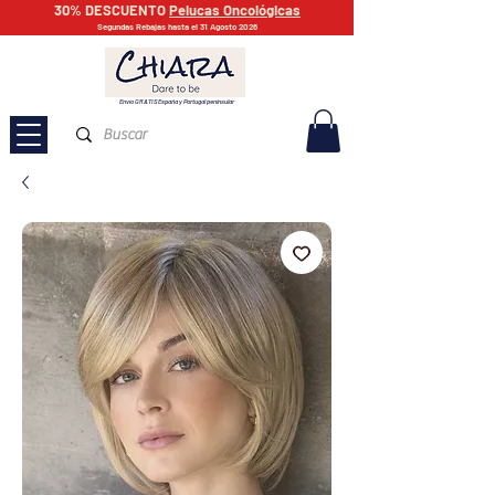
30% DESCUENTO
Pelucas Oncológicas
Segundas Rebajas hasta el 31 Agosto 2026
Envío GRATIS España y Portugal peninsular