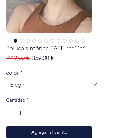
Peluca sintética TATE ******º
Precio
Precio
 449,00 € 
359,00 €
de
color
*
oferta
Cantidad
*
Agregar al carrito