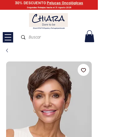
30% DESCUENTO
Pelucas Oncológicas
Segundas Rebajas hasta el 31 Agosto 2026
Envío GRATIS España y Portugal peninsular