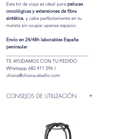
Este kit de viaje es ideal para
pelucas
oncológicas y extensiones de fibra
sintética
, y cabe perfectamente en tu
maleta sin ocupar apenas espacio.
Envío en 24/48h laborables España
peninsular
_________________________________
TE AYUDAMOS CON TU PEDIDO
Whatsapp 682 411 296 /
chiara@chiaracabello.com
CONSEJOS DE UTILIZACIÓN
🧴 ¿Cómo cuidar tu peluca sintética y
alargar su vida?
Te explicamos paso a paso cómo utilizar
los productos y accesorios específicos
para mantenerla suave, con forma y