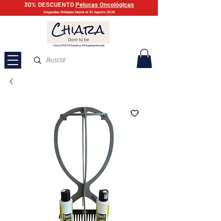
30% DESCUENTO
Pelucas Oncológicas
Segundas Rebajas hasta el 31 Agosto 2026
Envío GRATIS España y Portugal peninsular