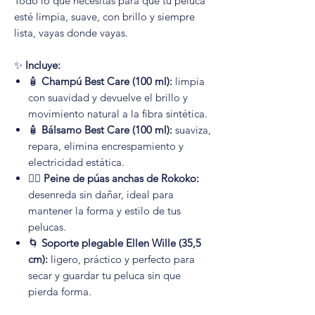
Todo lo que necesitas para que tu peluca
esté limpia, suave, con brillo y siempre
lista, vayas donde vayas.
✨
Incluye:
🧴
Champú Best Care (100 ml):
limpia
con suavidad y devuelve el brillo y
movimiento natural a la fibra sintética.
🧴
Bálsamo Best Care (100 ml):
suaviza,
repara, elimina encrespamiento y
electricidad estática.
💁‍♀️
Peine de púas anchas de Rokoko:
desenreda sin dañar, ideal para
mantener la forma y estilo de tus
pelucas.
🌀
Soporte plegable Ellen Wille (35,5
cm):
ligero, práctico y perfecto para
secar y guardar tu peluca sin que
pierda forma.