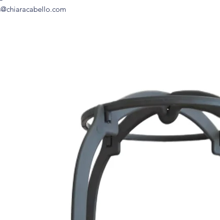
sintética?
s@chiaracabello.com
Depende del tipo de
🔥 Fibra estándar: n
🔥 Fibra resistente a
plancha o rizador a
hasta 130 °C).
Siempre es important
específicas de cada
❓
¿Cuánto dura una 
Con un cuidado adec
estándar suele durar
(dependiendo del la
se usa de forma oca
Las fibras resistente
delicadas, y suelen
que una fibra norma
Factores como el roc
su duración.
❓ ¿Son cómodas las 