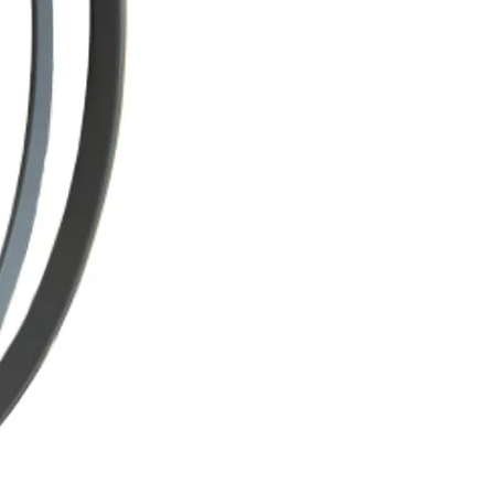
intéticas oncológicas están
suaves, ligeras y transpirables
ro cabelludo sensible durante
a quimioterapia.
e una peluca sintética frente a
ral?
s ofrecen varias ventajas:
antener
ado original
ble
ión muy popular para el uso