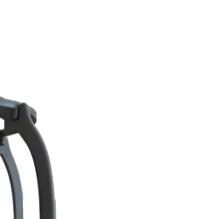
 fibra.
o permite calor.
l calor (fibra HD): permite utilizar
 baja temperatura (normalmente
e revisar las indicaciones
 modelo.
peluca sintética?
uado, una peluca sintética
 entre 4 y 6 meses de uso diario
rgo), aunque puede durar más si
sional.
s al calor son más finas y
 durar en buen estado la mitad
l.
e con ropa o el calor influyen en
pelucas sintéticas para alopecia