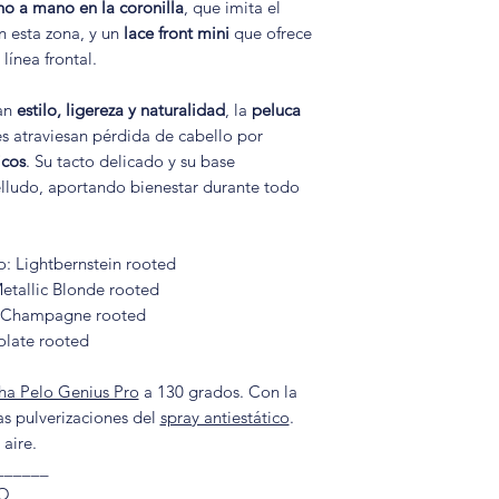
envío y un número 
💡 A la hora de des
o a mano en la coronilla
, que imita el
mayor comodidad.
saber en todo mome
Usa un
peine de púa
n esta zona, y un
lace front mini
que ofrece
❓
¿Las pelucas sintét
acondicionador sin 
 línea frontal.
Sí. Las pelucas actua
🔒
Correas de velcro 
👉 Si necesitas una
evitarás tirones, nu
diseñadas con fibras
hasta 1,5 cm en cua
consultar nuestras p
fibra.
brillo y movimiento
an
estilo, ligereza y naturalidad
, la
peluca
seguridad y confort 
días laborables
).
[Ve
muchas incorporan 
s atraviesan pérdida de cabello por
📦 Para
otras zonas
🛍️ ¡Descubre todo
🌿 Lace front (encaje
icos
. Su tacto delicado y su base
tiempos y costes de
nuestra tienda onli
🧵 Monofilamento
elludo, aportando bienestar durante todo
merece! 👉
Ver tod
Estas característica
cabello muy realista
o: Lightbernstein rooted
❓
¿Las pelucas sint
Metallic Blonde rooted
Sí, una de sus gran
ht Champagne rooted
estilo original. Desp
olate rooted
aire, la peluca recu
peinarla.
ha Pelo Genius Pro
a 130 grados. Con la
Esto las convierte e
s pulverizaciones del
spray antiestático
.
día a día.
 aire.
______
❓
¿Se puede aplicar 
O