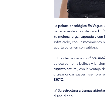
La
peluca oncológica En Vogue
,
perteneciente a la colección
Hi P
Su
melena larga, capeada y con f
sofisticado, con un movimiento na
aporta volumen con sutileza.
💁‍♀️ Confeccionada con
fibra sint
peluca combina belleza y funcion
aspecto natural
, con la ventaja 
o crear ondas suaves) siempre 
130ºC
.
🌿 Su
estructura a tramas abierta
el uso diario.