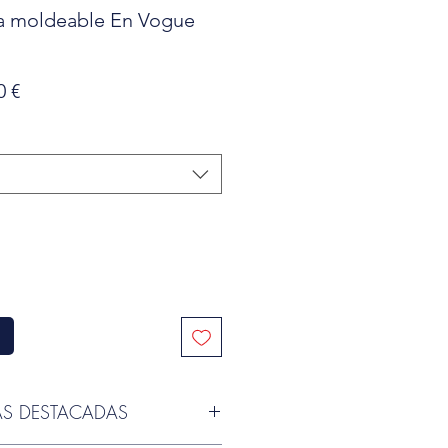
ca moldeable En Vogue
o
Precio
0 €
de
oferta
AS DESTACADAS