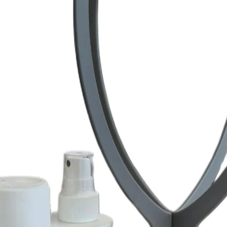
o quimioterapia?
Sí. Muchas pelucas s
diseñadas con bases 
para respetar el cue
tratamientos como l
❓ ¿Qué ventajas tien
una de cabello natu
Las pelucas sintética
✨ Más fáciles de m
✨ Mantienen el pein
✨ Más ligeras
✨ Precio más accesi
Por eso son una opc
diario.