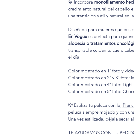
💫 Incorpora
monofilamento hech
crecimiento natural del cabello e
una transición sutil y natural en la
Diseñada para mujeres que busc
En Vogue
es perfecta para quiene
alopecia o tratamientos oncológ
transpirable cuidan tu cuero cab
el día
Color mostrado en 1ª foto y vide
Color mostrado en 2ª y 3ª foto: 
Color mostrado en 4ª foto: Lig
Color mostrado en 5ª foto: Choc
💡 Estiliza tu peluca con la
Planc
peluca siempre mojado y con una
Una vez estilizada, déjala secar al
___________________________
TE AYUDAMOS CON TU PEDID