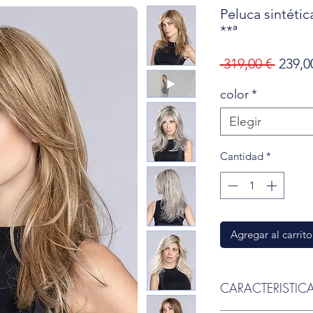
Peluca sintéti
**ª
Preci
 319,00 € 
239,0
color
*
Elegir
Cantidad
*
Agregar al carrito
CARACTERISTIC