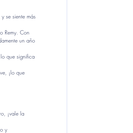
 y se siente más 
 no Remy. Con 
damente un año 
lo que significa 
ve, ¡lo que 
o, ¡vale la 
o y 