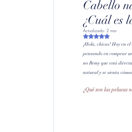
Cabello n
¿Cuál es l
Actualizado:
2 mar
Obtuvo NaN de 5 est
¡Hola, chicas! Hoy en el 
pensando en comprar una 
no Remy que está directa
natural y se sienta cómod
¿Qué son las pelucas 