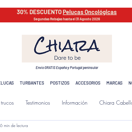
30% DESCUENTO
Pelucas Oncológicas
Segundas Rebajas hasta el 31 Agosto 2026
Envío GRATIS España y Portugal peninsular
ELUCAS
TURBANTES
POSTIZOS
ACCESORIOS
MARCAS
N
 trucos
Testimonios
Información
Chiara Cabell
6 min de lectura