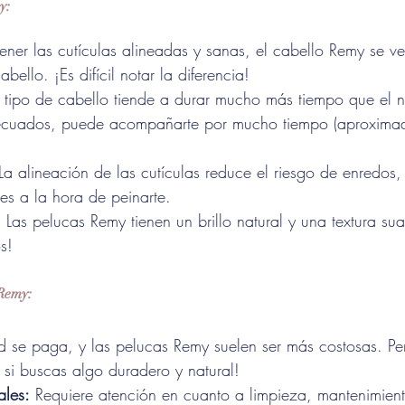
y:
tener las cutículas alineadas y sanas, el cabello Remy se ve
bello. ¡Es difícil notar la diferencia!
e tipo de cabello tiende a durar mucho más tiempo que el
ecuados, puede acompañarte por mucho tiempo (aproxima
La alineación de las cutículas reduce el riesgo de enredos, 
es a la hora de peinarte.
:
 Las pelucas Remy tienen un brillo natural y una textura sua
s!
 Remy:
d se paga, y las pelucas Remy suelen ser más costosas. Per
 si buscas algo duradero y natural!
ales:
 Requiere atención en cuanto a limpieza, mantenimient