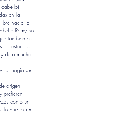
 cabello) 
das en la 
libre hacia la 
 cabello Remy no 
que también es 
, al estar las 
s y dura mucho 
es la magia del 
de origen 
 prefieren 
iezas como un 
r lo que es un 