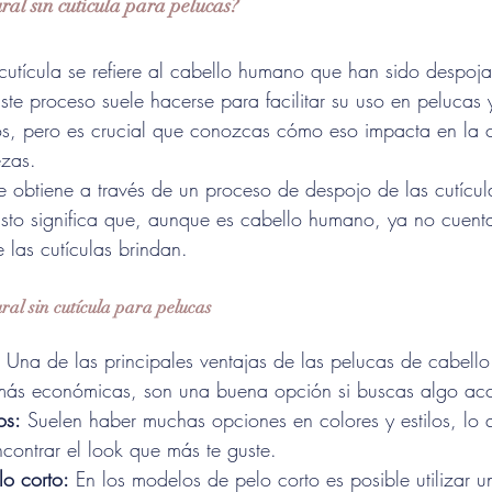
ural sin cutícula para pelucas?
n cutícula se refiere al cabello humano que han sido despo
 Este proceso suele hacerse para facilitar su uso en pelucas 
os, pero es crucial que conozcas cómo eso impacta en la c
ezas.
se obtiene a través de un proceso de despojo de las cutícula
sto significa que, aunque es cabello humano, ya no cuent
 las cutículas brindan.
ural sin cutícula para pelucas
 Una de las principales ventajas de las pelucas de cabello 
 más económicas, son una buena opción si buscas algo acc
os:
 Suelen haber muchas opciones en colores y estilos, lo q
contrar el look que más te guste.
lo corto:
 En los modelos de pelo corto es posible utilizar u