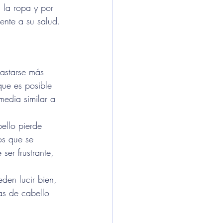
 la ropa y por 
ente a su salud.
gastarse más 
 que es posible 
edia similar a 
bello pierde 
os que se 
ser frustrante, 
den lucir bien, 
as de cabello 