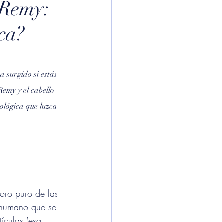
 Remy:
ca?
 surgido si estás 
emy y el cabello 
ológica que luzca 
 oro puro de las 
 humano que se 
ículas (esa 