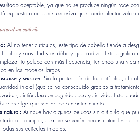
resultado aceptable, ya que no se produce ningún roce con
está expuesto a un estrés excesivo que puede afectar velozm
atural sin cutícula
ad:
 Al no tener cutículas, este tipo de cabello tiende a des
l brillo y suavidad y es débil y quebradizo
. Esto significa
emplazar tu peluca con más frecuencia, teniendo una vida m
tica en los modelos largos.
oscarse y secarse:
 Sin la protección de las cutículas, el ca
uavidad inicial (que se ha conseguido gracias a tratamient
lavados), sintiéndose en seguida seco y sin vida. Esto puede 
 buscas algo que sea de bajo mantenimiento.
 natural:
 Aunque hay algunas pelucas sin cutícula que pue
e todo al principio, siempre se verán menos naturales que l
todas sus cutículas intactas.