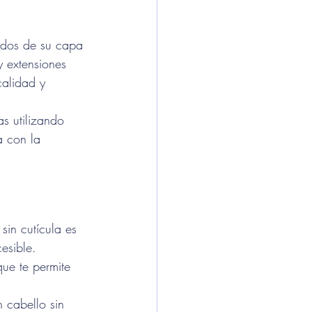
jados de su capa 
y extensiones 
alidad y 
s utilizando 
a con la 
sin cutícula es 
esible.
ue te permite 
n cabello sin 