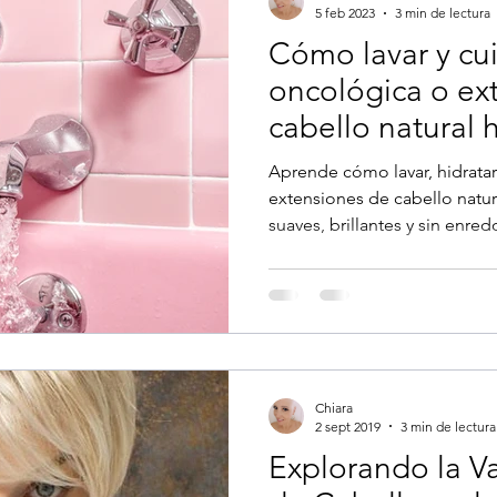
5 feb 2023
3 min de lectura
Cómo lavar y cui
oncológica o ex
cabello natural
Aprende cómo lavar, hidratar
extensiones de cabello natu
suaves, brillantes y sin enre
de pelucas oncológicas, te
mimarlas con los productos
más y se vean siempre perfec
Chiara
2 sept 2019
3 min de lectura
Explorando la V