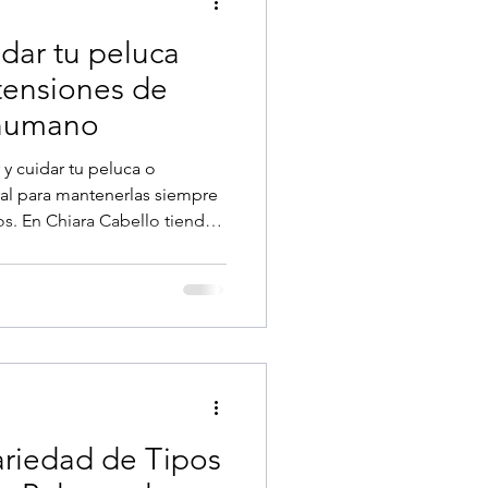
dar tu peluca
tensiones de
 humano
 y cuidar tu peluca o
ral para mantenerlas siempre
dos. En Chiara Cabello tienda
 enseñamos paso a paso cómo
 adecuados para que duren
tas.
ariedad de Tipos