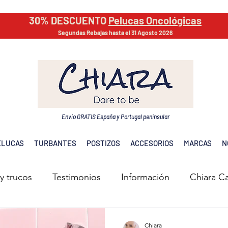
30% DESCUENTO
Pelucas Oncológicas
Segundas Rebajas hasta el 31 Agosto 2026
Envío GRATIS España y Portugal peninsular
ELUCAS
TURBANTES
POSTIZOS
ACCESORIOS
MARCAS
N
y trucos
Testimonios
Información
Chiara C
Chiara