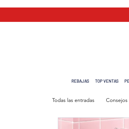
REBAJAS
TOP VENTAS
P
Blog Chiara Cabello tienda online España consejos Alopecia y Oncología Pelucas
Todas las entradas
Consejos 