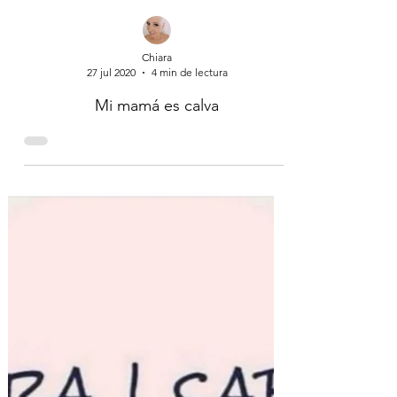
Chiara
27 jul 2020
4 min de lectura
Mi mamá es calva