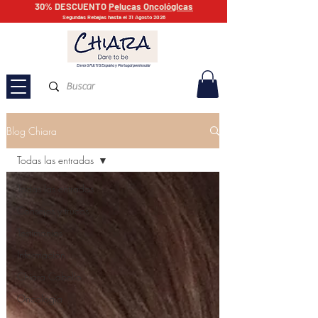
30% DESCUENTO
Pelucas Oncológicas
Segundas Rebajas hasta el 31 Agosto 2026
Envío GRATIS España y Portugal peninsular
Blog Chiara
Todas las entradas
Todas las entradas
Consejos y trucos
Testimonios
Información
Chiara Cabello
Oncología