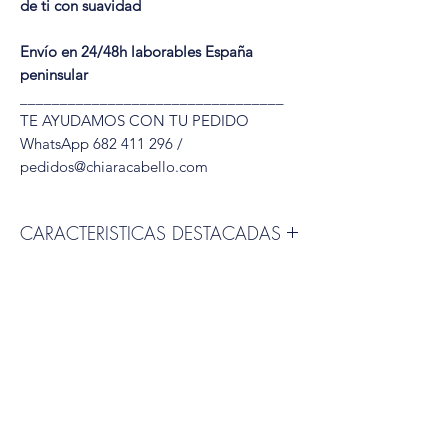
de ti con suavidad
Envío en 24/48h laborables España
peninsular
_________________________________
TE AYUDAMOS CON TU PEDIDO
WhatsApp 682 411 296 /
pedidos@chiaracabello.com
CARACTERISTICAS DESTACADAS
🌸
Marca:
Rokoko
🧵
Composición exterior:
80% algodón,
20% elastano (suave, cálido y con un
tacto agradable)
🌿
Forro interior:
95% bambú natural, 5%
elastano (transpirable, hipoalergénico y
respetuoso con la piel sensible)