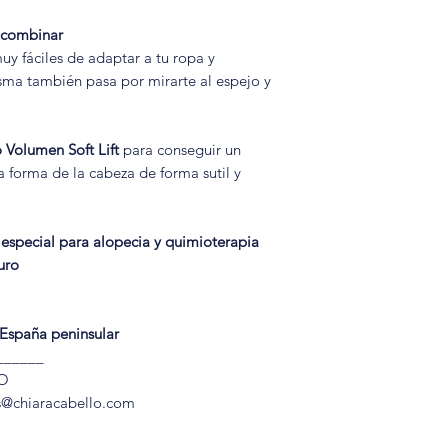
☀️
¿Los turbantes 
verano?
e combinar
Sí. El bambú es un t
y fáciles de adaptar a tu ropa y
termorregulador, po
isma también pasa por mirarte al espejo y
cabeza fresca inclus
eso es uno de los 
turbantes oncológic
 Volumen Soft Lift
para conseguir un
la forma de la cabeza de forma sutil y
👒
¿Cómo se coloca
La mayoría de turb
están diseñados par
especial para alopecia y quimioterapia
segundos. Algunos 
uro
como un gorro y otr
diademas que permit
 España peninsular
💗
¿Los turbantes on
Los turbantes diseñ
______
costuras muy suaves 
O
evitar irritaciones 
s@chiaracabello.com
sensible.