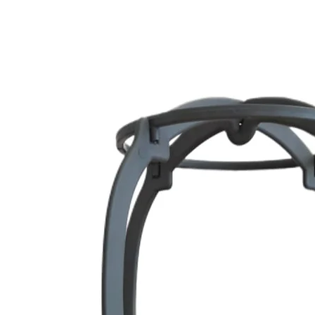
✨
¿Se puede añadir
Sí. Si deseas un ef
puedes utilizar un 
el
Soft Lift de Chri
debajo del turbante
redondeada.
🧼
¿Cómo se lava u
Se recomienda lavar
delicado con agua fr
Después, se debe dej
suavidad del tejido.
👗
¿Se pueden usar t
la calle?
Por supuesto. Mucho
diseñados con estil
favorecedores, por l
cómoda y bonita par
como para salir.