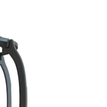
 volumen al turbante?
ecto más natural o mayor volumen,
gorro de volumen específico, como
stine Headwear
, que se coloca
 para crear una silueta más
n turbante de bambú?
 el turbante a mano o en ciclo
ía, utilizando detergentes suaves.
ar secar al aire para conservar la
urbantes oncológicos para salir a
s turbantes actuales están
os modernos, elegantes y
o que son una alternativa
a el uso diario, tanto en casa