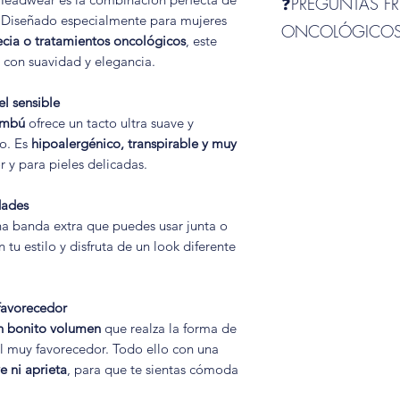
❓PREGUNTAS FR
Composición:
. Diseñado especialmente para mujeres
Interior 95% Visco
ONCOLÓGICOS
cia o tratamientos oncológicos
, este
Exterior del gorrito
 con suavidad y elegancia.
Talla:
única
🌿
¿Por qué elegir 
bambú?
l sensible
Los turbantes onco
bambú
ofrece un tacto ultra suave y
para mujeres con al
do. Es
hipoalergénico, transpirable y muy
quimioterapia, ya q
or y para pieles delicadas.
suave, transpirable
proteger el cuero c
dades
temperatura confort
una banda extra que puedes usar junta o
u estilo y disfruta de un look diferente
🎗️
¿Los turbantes o
la quimioterapia?
Sí. Los turbantes o
especialmente para 
favorecedor
oncológico, ya que 
n bonito volumen
que realza la forma de
suaves y sin costura
al muy favorecedor. Todo ello con una
cabelludo sensible d
 ni aprieta
, para que te sientas cómoda