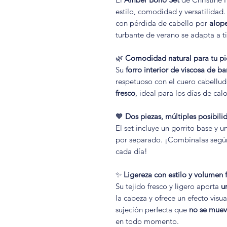
estilo, comodidad y versatilidad
con pérdida de cabello por
alope
turbante de verano se adapta a ti
🌿
Comodidad natural para tu pie
Su
forro interior de viscosa de 
respetuoso con el cuero cabellu
fresco
, ideal para los días de cal
🧡
Dos piezas, múltiples posibili
El set incluye un gorrito base y 
por separado. ¡Combínalas según t
cada día!
✨
Ligereza con estilo y volumen 
Su tejido fresco y ligero aporta
u
la cabeza y ofrece un efecto visu
sujeción perfecta que
no se mueve
en todo momento.