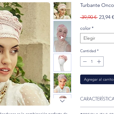
Turbante Onco
Precio
 39,90 € 
23,94 €
color
*
Elegir
Cantidad
*
Agregar al carrito
CARACTERÍSTIC
Marca:
Christine H
Headwear es la combinación perfecta de