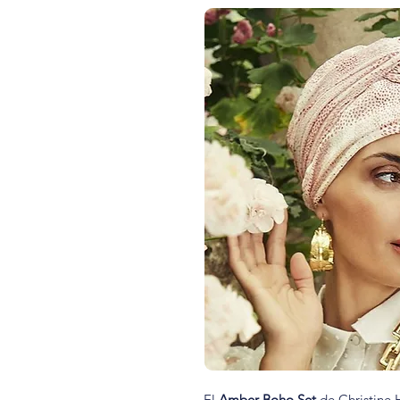
El
Amber Boho Set
de Christine 