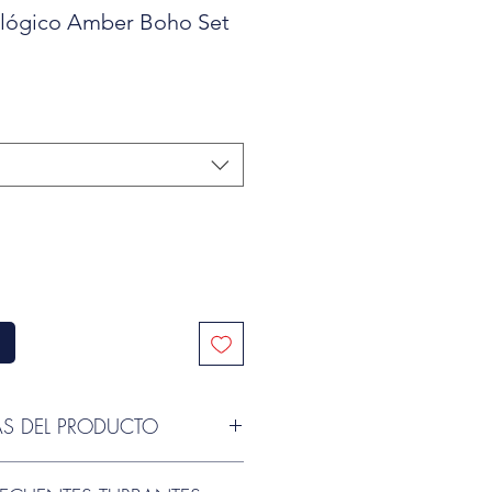
lógico Amber Boho Set
Precio
de
oferta
AS DEL PRODUCTO
eadwear