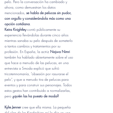
pelo. Pero la conversación ha cambiado y 
ahora, como demuestran los datos 
mencionados, 
se habla de pelucas sin pudor, 
con orgullo y considerándola más como una 
opción cotidiana
.
Keira Knightley
 contó públicamente su 
experiencia llevándolas durante cinco años 
mientras sanaba su pelo después de someterlo 
a tantos cambios y tratamientos por su 
profesión. En España, la actriz 
Najwa Nimri
también ha hablado abiertamente sobre el uso 
que hace a menudo de las pelucas, en una 
entrevista a Smoda explicó que sufrió 
tricotemnomanía, “obsesión por rasurarse el 
pelo”, y que a menudo tira de pelucas para 
eventos y para construir sus personajes. Todos 
estos gestos han contribuido a normalizarlas, 
pero 
¿quién las ha puesto de moda?
Kylie Jenner
 cree que ella misma. La pequeña 
del clan de las Kardashian así lo dijo en una 