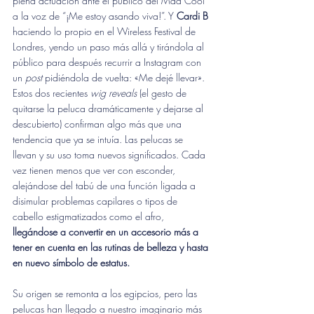
plena actuación ante el público del Mad Cool 
a la voz de “¡Me estoy asando viva!”. Y 
Cardi B
haciendo lo propio en el Wireless Festival de 
Londres, yendo un paso más allá y tirándola al 
público para después recurrir a Instagram con 
un 
post
 pidiéndola de vuelta: «Me dejé llevar». 
Estos dos recientes 
wig reveals
 (el gesto de 
quitarse la peluca dramáticamente y dejarse al 
descubierto) confirman algo más que una 
tendencia que ya se intuía. Las pelucas se 
llevan y su uso toma nuevos significados. Cada 
vez tienen menos que ver con esconder, 
alejándose del tabú de una función ligada a 
disimular problemas capilares o tipos de 
cabello estigmatizados como el afro,
llegándose a convertir en un accesorio más a 
tener en cuenta en las rutinas de belleza y hasta 
en nuevo símbolo de estatus.
Su origen se remonta a los egipcios, pero las 
pelucas han llegado a nuestro imaginario más 