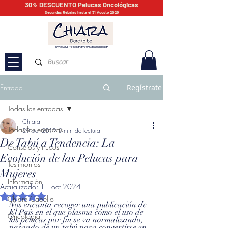
30% DESCUENTO
Pelucas Oncológicas
Segundas Rebajas hasta el 31 Agosto 2026
Envío GRATIS España y Portugal peninsular
Entrada
Regístrate
Todas las entradas
Chiara
Todas las entradas
29 oct 2019
5 min de lectura
De Tabú a Tendencia: La
Consejos y trucos
Evolución de las Pelucas para
Testimonios
Mujeres
Información
Actualizado:
11 oct 2024
Obtuvo NaN de 5 estrellas.
Chiara Cabello
Nos encanta recoger una publicación de 
El País en el que plasma cómo el uso de 
Oncología
las pelucas por fin se va normalizando, 
pasando de un tabú para convertirse en 