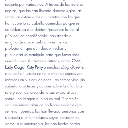
reciente por varias vías. A través de las mujeres 
negras, que las han llevado durante siglos, así 
como las extensiones o turbantes con los que 
han cubierto su cabello oprimidas porque se 
consideraba que debían “preservar la moral 
pública” no enseñándolo. Persistiendo el 
estigma de que el pelo afro es menos 
profesional, que aún desde medios y 
publicidad se manipula para que luzca más 
eurocéntrico. A través de artistas, como 
Cher
, 
Lady Gaga
, 
Katy Perry
 o muchas 
drag Queens
, 
que las han usado como elementos expresivos 
icónicos en sus actuaciones. Las hemos visto (sin 
saberlo) a actrices y actores sobre la alfombra 
roja y eventos, creando falsas expectativas 
sobre una imagen que no es real. Y también 
con ese mismo afán de no hacer evidente que 
se llevan puestas, las han llevado personas con 
alopecia o enfermedades cuyos tratamientos, 
como la quimioterapia, les han hecho perder 