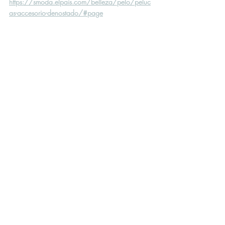
https://smoda.elpais.com/belleza/pelo/peluc
as-accesorio-denostado/#page
En nuestra tienda online de pelucas 
Chiara Cabello puedes comprar nuestra 
colección de pelucas naturales para 
mujeres. Son especiales para personas 
con pérdida de cabello por 
quimioterapia, radioterapia, algún tipo 
de alopecia, u otra alteración o 