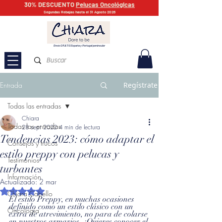
30% DESCUENTO
Pelucas Oncológicas
Segundas Rebajas hasta el 31 Agosto 2026
Envío GRATIS España y Portugal peninsular
Entrada
Regístrate
Todas las entradas
Chiara
Todas las entradas
28 sept 2022
4 min de lectura
Tendencias 2023: cómo adaptar el
Consejos y trucos
estilo preppy con pelucas y
Testimonios
turbantes
Información
Actualizado:
2 mar
Obtuvo NaN de 5 estrellas.
Chiara Cabello
El estilo Preppy, en muchas ocasiones 
definido como un estilo clásico con un 
Oncología
extra de atrevimiento, no para de colarse 
en nuestros armarios. ¿Quieres conocer el 