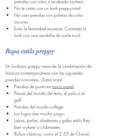
prendas con rotos o acabado rockero.
No te vistas con un look preppy total.
No uses prendas con paletas de color 
oscuras.
Evita la feminidad excesiva. Contrasta tu 
look con una sandalia de suela truck.
Ropa estilo preppy
Un lookazo preppy nace de la combinación de 
básicos contemporáneos con las siguientes 
prendas concretas. ¡Toma nota!
Prendas de punto en 
tonos pastel
.
Piezas del mundo del tenis, el polo o el 
golf.
Prendas del mundo college
Los logos dan mucho juego.
Lazos, perlas, diademas y gafas estilo Ray-
ban wyfarer o clubmaster.
Bolsos clásicos, como el 2.55 de Chanel, 