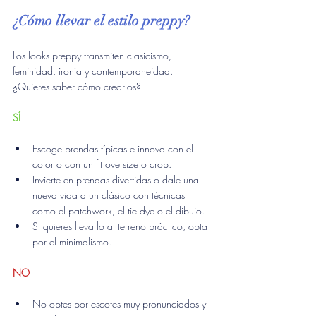
¿Cómo llevar el estilo preppy?
Los looks preppy transmiten clasicismo, 
feminidad, ironía y contemporaneidad. 
¿Quieres saber cómo crearlos?
SÍ
Escoge prendas típicas e innova con el 
color o con un fit oversize o crop.
Invierte en prendas divertidas o dale una 
nueva vida a un clásico con técnicas 
como el patchwork, el tie dye o el dibujo.
Si quieres llevarlo al terreno práctico, opta 
por el minimalismo.
NO
No optes por escotes muy pronunciados y 