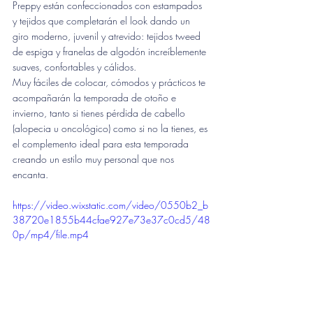
Preppy están confeccionados con estampados 
y tejidos que completarán el look dando un 
giro moderno, juvenil y atrevido: tejidos tweed 
de espiga y franelas de algodón increíblemente 
suaves, confortables y cálidos. 
Muy fáciles de colocar, cómodos y prácticos te 
acompañarán la temporada de otoño e 
invierno, tanto si tienes pérdida de cabello 
(alopecia u oncológico) como si no la tienes, es 
el complemento ideal para esta temporada 
creando un estilo muy personal que nos 
encanta.
https://video.wixstatic.com/video/0550b2_b
38720e1855b44cfae927e73e37c0cd5/48
0p/mp4/file.mp4