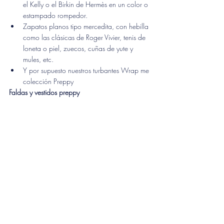
el Kelly o el Birkin de Hermès en un color o 
estampado rompedor.
Zapatos planos tipo mercedita, con hebilla 
como las clásicas de Roger Vivier, tenis de 
loneta o piel, zuecos, cuñas de yute y 
mules, etc.
Y por supuesto nuestros turbantes Wrap me 
colección Preppy
Faldas y vestidos preppy