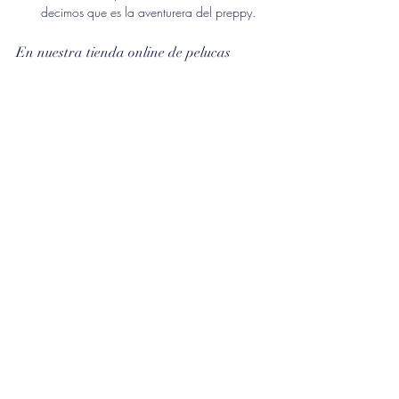
decimos que es la aventurera del preppy.
En nuestra tienda online de pelucas 
naturales en España 
Chiara Cabello
, 
encontrarás nuestros famosos 
turbantes 
Wrap me
 para mujer oncológicos y 
alopecia, originalmente creados para la 
pérdida de pelo. Al ser tan 
favorecedores, cómodos, fáciles de poner 
y versátiles, se han virilizado y ya los 
utiliza todo el mundo, tenga o no tenga 
pelo, un accesorio que está 
revolucionando la forma de vestir la 
cabeza.