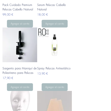
Pack Cuidado Premium
Serum Pelucas Cabello
Pelucas Cabello Natural
Natural
Precio
Precio
99,00 €
18,00 €
Agregar al carrito
Agregar al carrito
Sargento para Maniquí de
Spray Pelucas Antiestático
Poliestireno para Pelucas
Precio
13,90 €
Precio
17,90 €
Agregar al carrito
Agregar al carrito