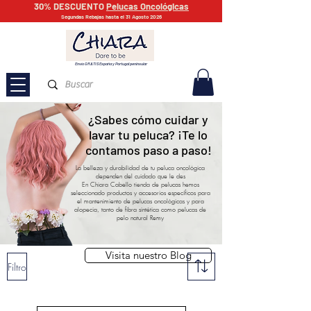
30% DESCUENTO
Pelucas Oncológicas
Segundas Rebajas hasta el 31 Agosto 2026
Envío GRATIS España y Portugal peninsular
¿Sabes cómo cuidar y
lavar tu peluca? ¡Te lo
contamos paso a paso!
La belleza y durabilidad de tu peluca oncológica
dependen del cuidado que le des
En Chiara Cabello tienda de pelucas hemos
seleccionado productos y accesorios específicos para
el mantenimiento de pelucas oncológicas y para
alopecia, tanto de fibra sintética como pelucas de
pelo natural Remy
Visita nuestro Blog
Filtro