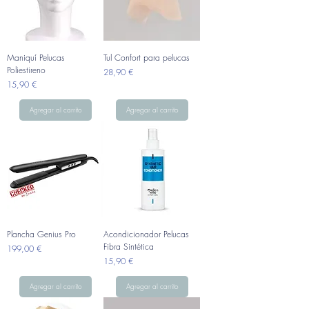
Maniquí Pelucas
Tul Confort para pelucas
Poliestireno
Precio
28,90 €
Precio
15,90 €
Agregar al carrito
Agregar al carrito
Plancha Genius Pro
Acondicionador Pelucas
Fibra Sintética
Precio
199,00 €
Precio
15,90 €
Agregar al carrito
Agregar al carrito