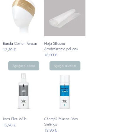
Banda Confort Pelucas
Hoja Silicona
Antideslizante pelucas
Precio
12,50 €
Precio
18,00 €
Agregar al carrito
Agregar al carrito
Laca Ellen Wille
Champú Pelucas Fibra
Sintética
Precio
15,90 €
Precio
13,90 €