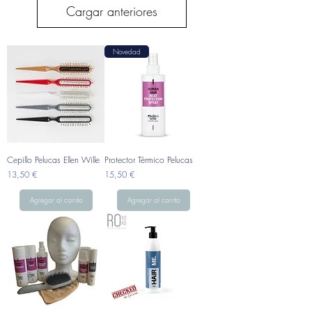
Cargar anteriores
Novedad
Cepillo Pelucas Ellen Wille
Protector Térmico Pelucas
Precio
Precio
13,50 €
15,50 €
Agregar al carrito
Agregar al carrito