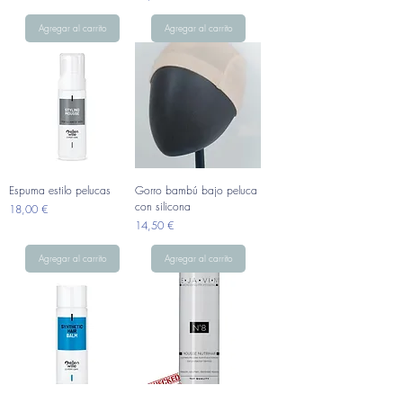
Agregar al carrito
Agregar al carrito
Espuma estilo pelucas
Gorro bambú bajo peluca
con silicona
Precio
18,00 €
Precio
14,50 €
Agregar al carrito
Agregar al carrito