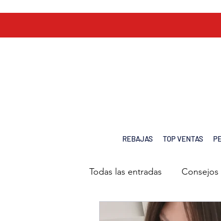
REBAJAS
TOP VENTAS
P
Blog Chiara Cabello tienda online España consejos Alopecia y Oncología Pelucas
Todas las entradas
Consejos 