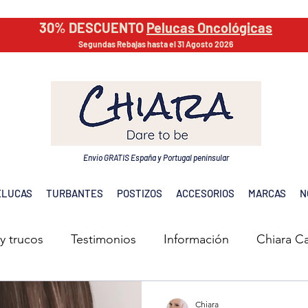
30% DESCUENTO
Pelucas Oncológicas
Segundas Rebajas hasta el 31 Agosto 2026
Envío GRATIS España y Portugal peninsular
ELUCAS
TURBANTES
POSTIZOS
ACCESORIOS
MARCAS
N
y trucos
Testimonios
Información
Chiara C
Chiara