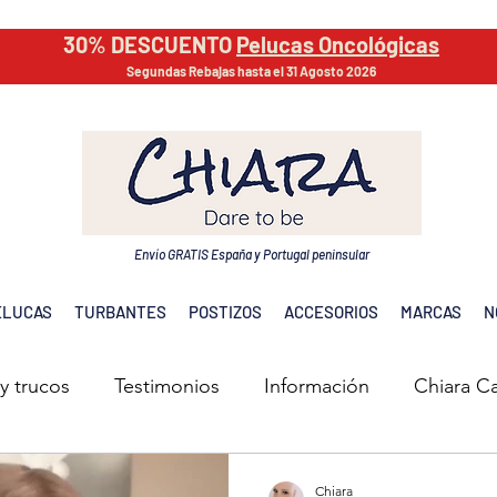
30% DESCUENTO
Pelucas Oncológicas
Segundas Rebajas hasta el 31 Agosto 2026
Envío GRATIS España y Portugal peninsular
ELUCAS
TURBANTES
POSTIZOS
ACCESORIOS
MARCAS
N
y trucos
Testimonios
Información
Chiara C
Chiara