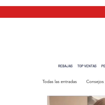
REBAJAS
TOP VENTAS
P
Blog Chiara Cabello tienda online España consejos Alopecia y Oncología Pelucas
Todas las entradas
Consejos 