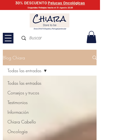
30% DESCUENTO
Pelucas Oncológicas
Segundas Rebajas hasta el 31 Agosto 2026
Envío GRATIS España y Portugal peninsular
Blog Chiara
Todas las entradas
Todas las entradas
Consejos y trucos
Testimonios
Información
Chiara Cabello
Oncología