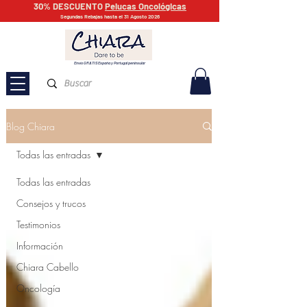
30% DESCUENTO
Pelucas Oncológicas
Segundas Rebajas hasta el 31 Agosto 2026
Envío GRATIS España y Portugal peninsular
Blog Chiara
Todas las entradas
Todas las entradas
Consejos y trucos
Testimonios
Información
Chiara Cabello
Oncología