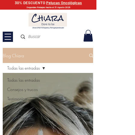
30% DESCUENTO
Pelucas Oncológicas
Segundas Rebajas hasta el 31 Agosto 2026
Envío GRATIS España y Portugal peninsular
Blog Chiara
Todas las entradas
Todas las entradas
Consejos y trucos
Testimonios
Información
Chiara Cabello
Oncología