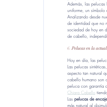
Además, las pelucas 
uniforme, un símbolo d
Analizando desde nues
de identidad que no m
sociedad de hoy en d
de cabello, independ
6. 
Pelucas en la actua
Hoy en día, las pelu
Las pelucas sintétic
aspecto tan natural qu
cabello humano son ca
peluca con garantía d
Chiara Cabello
 tiend
Las 
pelucas de encaje
más natural al disimul