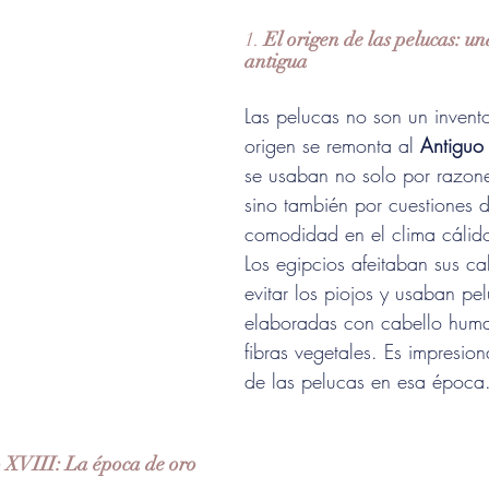
1. 
El origen de las pelucas: un
antigua
Las pelucas no son un invent
origen se remonta al 
Antiguo
se usaban no solo por razones
sino también por cuestiones d
comodidad en el clima cálid
Los egipcios afeitaban sus c
evitar los piojos y usaban pe
elaboradas con cabello huma
fibras vegetales. Es impresion
de las pelucas en esa época.
o XVIII: La época de oro 