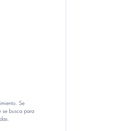
imiento. Se 
ue se busca para 
idas.