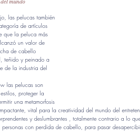
 del mundo
jo, las pelucas también 
tegoría de artículos 
ce que la peluca más 
lcanzó un valor de 
echa de cabello 
 teñido y peinado a 
 de la industria del 
how las pelucas son 
estilos, proteger la 
rmitir una metamorfosis 
impactante, vital para la creatividad del mundo del entreten
sorprendentes y deslumbrantes , totalmente contrario a lo q
s personas con perdida de cabello, para pasar desapercib