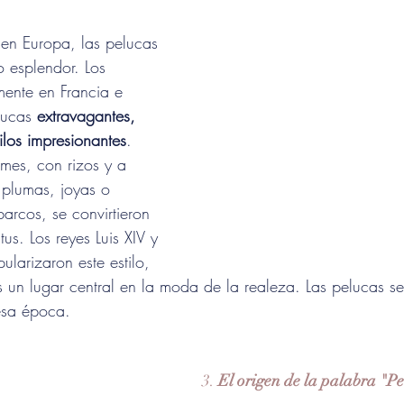
, en Europa, las pelucas 
 esplendor. Los 
mente en Francia e 
lucas 
extravagantes, 
los impresionantes
. 
mes, con rizos y a 
plumas, joyas o 
arcos, se convirtieron 
us. Los reyes Luis XIV y 
ularizaron este estilo, 
 un lugar central en la moda de la realeza. Las pelucas se 
esa época.
3. 
El origen de la palabra "P