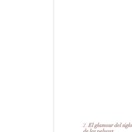
2. 
El glamour del sigl
s
de las peluca