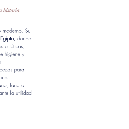
a historia 
o moderno. Su 
 Egipto
, donde 
 estéticas, 
e higiene y 
o.
abezas para 
lucas 
no, lana o 
ante la utilidad 
 