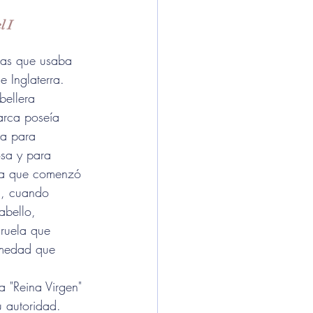
l I
sas que usaba 
e Inglaterra. 
bellera 
arca poseía 
ba para 
sa y para 
 ya que comenzó 
d, cuando 
abello, 
ruela que 
rmedad que 
a "Reina Virgen" 
 autoridad. 