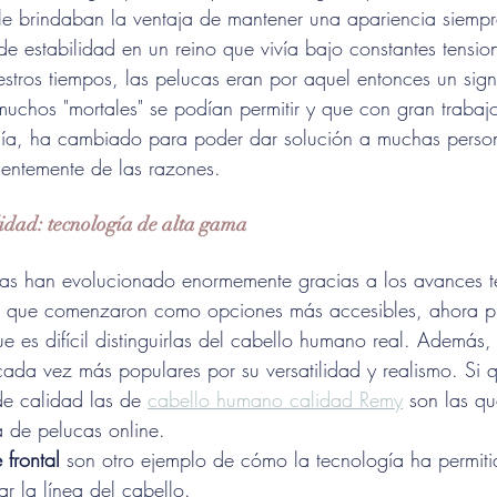
le brindaban la ventaja de mantener una apariencia siemp
e estabilidad en un reino que vivía bajo constantes tension
tros tiempos, las pelucas eran por aquel entonces un sig
uchos "mortales" se podían permitir y que con gran trabajo
ía, ha cambiado para poder dar solución a muchas perso
ientemente de las razones.
lidad: tecnología de alta gama
cas han evolucionado enormemente gracias a los avances t
as, que comenzaron como opciones más accesibles, ahora p
e es difícil distinguirlas del cabello humano real. Además,
da vez más populares por su versatilidad y realismo. Si q
e calidad las de 
cabello humano calidad Remy
 son las q
a de pelucas online. 
 frontal
 son otro ejemplo de cómo la tecnología ha permiti
ar la línea del cabello.