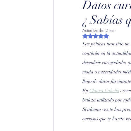
Datos cur
¿ Sabías q
Actualizado:
2 mar
Obtuvo NaN de 5 est
Las pelucas han sido un 
continúa en la actualida
descubrir curiosidades 
moda o necesidades médi
lleno de datos fascinante
En 
Chiara Cabello
 cree
belleza utilizado por to
Si alguna vez te has pre
curiosos que te harán v