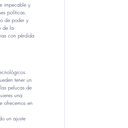
re impecable y 
es políticas.
no de poder y 
 de la 
nas con pérdida 
ecnológicos. 
ueden tener un 
 las pelucas de 
uieres una 
ue ofrecemos en 
do un ajuste 