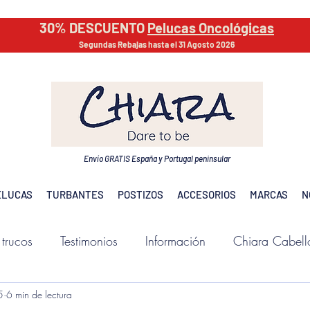
30% DESCUENTO
Pelucas Oncológicas
Segundas Rebajas hasta el 31 Agosto 2026
Envío GRATIS España y Portugal peninsular
ELUCAS
TURBANTES
POSTIZOS
ACCESORIOS
MARCAS
N
 trucos
Testimonios
Información
Chiara Cabell
5
6 min de lectura