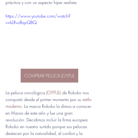
práctica y con un aspecto hiper realista.
https://www.youtube.com/watch?
v=kLRvuBqzQBQ
COMPRAR PELUCA JOYFUL
La peluca oncológica
 JOYFULL
de Rokoko nos 
conquistó desde el primer momento por su 
estilo 
moderno
. La marca Rokoko la dimos a conocer 
en Marzo de este año y fue una gran 
revolución. Decidimos incluir la firma europea 
Rokoko en nuestro surtido porque sus pelucas 
destacan por la naturalidad, el confort y la 