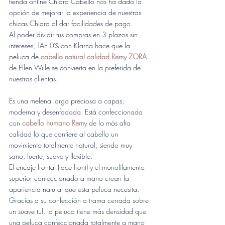
tienda online Chiara Cabello nos ha dado la 
opción de mejorar la experiencia de nuestras 
chicas Chiara al dar facilidades de pago. 
Al poder dividir tus compras en 3 plazos sin 
intereses, TAE 0% con Klarna hace que la 
peluca de 
cabello natural calidad Remy
ZORA
de Ellen Wille se convierta en la preferida de 
nuestras clientas.
Es una melena larga preciosa a capas, 
moderna y desenfadada. Está confeccionada 
con 
cabello humano Remy
 de la más alta 
calidad lo que confiere al cabello un 
movimiento totalmente natural, siendo muy 
sano, fuerte, suave y flexible.
El encaje frontal (lace front) y el 
monofilamento 
superior confeccionado a mano
crean la
apariencia natural que esta peluca necesita. 
Gracias a su confección a trama cerrada sobre 
un suave tul, la peluca tiene más densidad que 
una peluca confeccionada totalmente a mano 