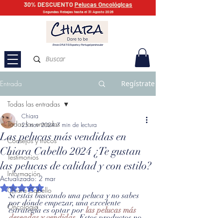
30% DESCUENTO
Pelucas Oncológicas
Segundas Rebajas hasta el 31 Agosto 2026
Envío GRATIS España y Portugal peninsular
Entrada
Regístrate
Todas las entradas
Chiara
Todas las entradas
25 nov 2024
7 min de lectura
Las pelucas más vendidas en
Consejos y trucos
Chiara Cabello 2024 ¿Te gustan
Testimonios
las pelucas de calidad y con estilo?
Información
Actualizado:
2 mar
Obtuvo NaN de 5 estrellas.
Chiara Cabello
Si estás buscando una peluca y no sabes 
por dónde empezar, una excelente 
Oncología
estrategia es optar por 
las pelucas más 
deseadas y vendidas.
 Estos productos no 