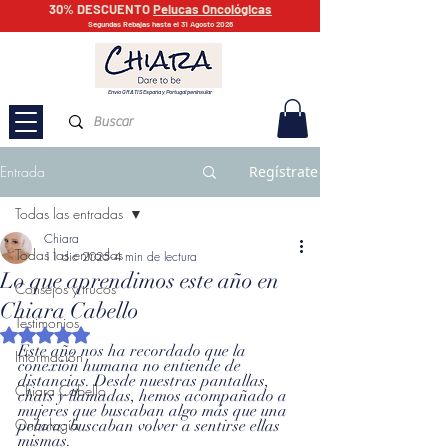
30% DESCUENTO
Pelucas Oncológicas
Segundas Rebajas hasta el 31 Agosto 2026
Envío GRATIS España y Portugal peninsular
Entrada
Regístrate
Todas las entradas
Chiara
Todas las entradas
11 dic 2025
4 min de lectura
Lo que aprendimos este año en
Consejos y trucos
Chiara Cabello
Testimonios
Obtuvo NaN de 5 estrellas.
Este año nos ha recordado que la 
Información
conexión humana no entiende de 
distancias. Desde nuestras pantallas, 
Chiara Cabello
chats y llamadas, hemos acompañado a 
mujeres que buscaban algo más que una 
Oncología
peluca: buscaban volver a sentirse ellas 
mismas.