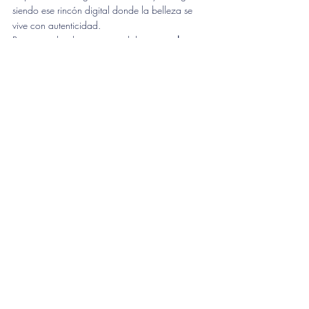
siendo ese rincón digital donde la belleza se 
vive con autenticidad.
Porque si algo hemos aprendido, es que 
la 
conexión más profunda no depende de la 
distancia, sino de la empatía.
💛 
Gracias por hacerlo posible. Seguimos 
caminando juntas.